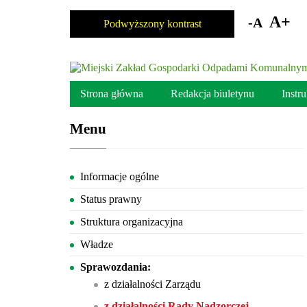
Skocz
do
A+
-A
Podwyższony kontrast
zawartości
Strona główna
Redakcja biuletynu
Instr
Menu
Informacje ogólne
Status prawny
Struktura organizacyjna
Władze
Sprawozdania:
z działalności Zarządu
z działalności Rady Nadzorczej