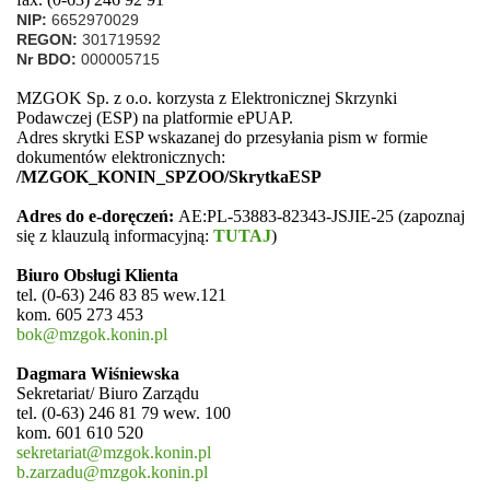
NIP:
6652970029
REGON:
301719592
Nr BDO:
000005715
MZGOK Sp. z o.o. korzysta z Elektronicznej Skrzynki
Podawczej (ESP) na platformie ePUAP.
Adres skrytki ESP wskazanej do przesyłania pism w formie
dokumentów elektronicznych:
/MZGOK_KONIN_SPZOO/SkrytkaESP
Adres do e-doręczeń:
AE:PL-53883-82343-JSJIE-25 (zapoznaj
się z klauzulą informacyjną:
TUTAJ
)
Biuro Obsługi Klienta
tel. (0-63) 246 83 85 wew.121
kom. 605 273 453
bok@mzgok.konin.pl
Dagmara Wiśniewska
Sekretariat/ Biuro Zarządu
tel. (0-63) 246 81 79 wew. 100
kom. 601 610 520
sekretariat@mzgok.konin.pl
b.zarzadu@mzgok.konin.pl