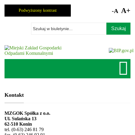
Skocz
do
A+
-A
Podwyższony kontrast
zawartości
Wpisz
szukaną
frazę
Kontakt
MZGOK Spółka z o.o.
Ul. Sulańska 13
62-510 Konin
tel. (0-63) 246 81 79
fax. (0-63) 246 92 91