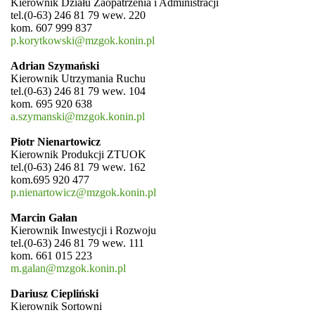
Kierownik Działu Zaopatrzenia i Administracji
tel.(0-63) 246 81 79 wew. 220
kom. 607 999 837
p.korytkowski@mzgok.konin.pl
Adrian Szymański
Kierownik Utrzymania Ruchu
tel.(0-63) 246 81 79 wew. 104
kom. 695 920 638
a.szymanski@mzgok.konin.pl
Piotr Nienartowicz
Kierownik Produkcji ZTUOK
tel.(0-63) 246 81 79 wew. 162
kom.695 920 477
p.nienartowicz@mzgok.konin.pl
Marcin Gałan
Kierownik Inwestycji i Rozwoju
tel.(0-63) 246 81 79 wew. 111
kom. 661 015 223
m.galan@mzgok.konin.pl
Dariusz Ciepliński
Kierownik Sortowni