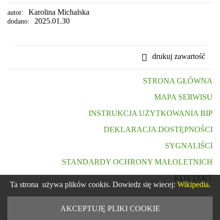
Karolina Michalska
autor:
2025.01.30
dodano:
drukuj zawartość
STRONA GŁÓWNA
MAPA SERWISU
INSTRUKCJA UŻYTKOWANIA BIP
DEKLARACJA DOSTĘPNOŚCI
SYGNALIŚCI
STANDARDY OCHRONY MAŁOLETNICH
KONTAKT
Ta strona używa plików cookis. Dowiedz się wiecej:
Wikipedia
.
(c) © MZGO Konin. Wszystkie prawa zastrzeżone
AKCEPTUJĘ PLIKI COOKIE