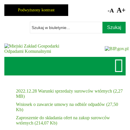
Skocz
do
A+
-A
Podwyższony kontrast
zawartości
Wpisz
szukaną
frazę
2022.12.28 Warunki sprzedaży surowców wtórnych (2,27
MB)
Wniosek o zawarcie umowy na odbiór odpadów (27,50
Kb)
Zaproszenie do składania ofert na zakup surowców
wtórnych (214,07 Kb)