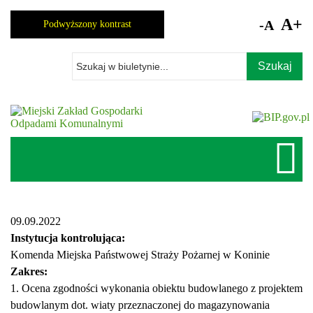
Skocz
do
A+
-A
Podwyższony kontrast
zawartości
Wpisz
szukaną
frazę
09.09.2022
Instytucja kontrolująca:
Komenda Miejska Państwowej Straży Pożarnej w Koninie
Zakres:
1.
Ocena zgodności wykonania obiektu budowlanego z projektem
budowlanym dot. wiaty przeznaczonej do magazynowania