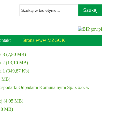
Wpisz
szukaną
frazę
ntakt
Strona www MZGOK
a 3 (7,80 MB)
a 2 (13,10 MB)
 1 (349,87 Kb)
3 MB)
Gospodarki Odpadami Komunalnymi Sp. z o.o. w
ej (4,05 MB)
,88 MB)