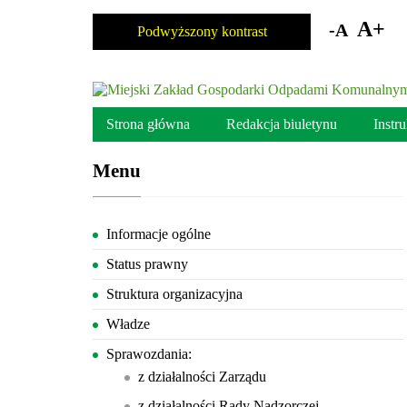
Skocz
do
A+
-A
Podwyższony kontrast
zawartości
Strona główna
Redakcja biuletynu
Instr
Menu
Informacje ogólne
Status prawny
Struktura organizacyjna
Władze
Sprawozdania:
z działalności Zarządu
z działalności Rady Nadzorczej