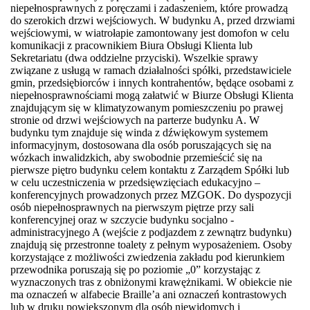
niepełnosprawnych z poręczami i zadaszeniem, które prowadzą
do szerokich drzwi wejściowych. W budynku A, przed drzwiami
wejściowymi, w wiatrołapie zamontowany jest domofon w celu
komunikacji z pracownikiem Biura Obsługi Klienta lub
Sekretariatu (dwa oddzielne przyciski). Wszelkie sprawy
związane z usługą w ramach działalności spółki, przedstawiciele
gmin, przedsiębiorców i innych kontrahentów, będące osobami z
niepełnosprawnościami mogą załatwić w Biurze Obsługi Klienta
znajdującym się w klimatyzowanym pomieszczeniu po prawej
stronie od drzwi wejściowych na parterze budynku A. W
budynku tym znajduje się winda z dźwiękowym systemem
informacyjnym, dostosowana dla osób poruszających się na
wózkach inwalidzkich, aby swobodnie przemieścić się na
pierwsze piętro budynku celem kontaktu z Zarządem Spółki lub
w celu uczestniczenia w przedsięwzięciach edukacyjno –
konferencyjnych prowadzonych przez MZGOK. Do dyspozycji
osób niepełnosprawnych na pierwszym piętrze przy sali
konferencyjnej oraz w szczycie budynku socjalno -
administracyjnego A (wejście z podjazdem z zewnątrz budynku)
znajdują się przestronne toalety z pełnym wyposażeniem. Osoby
korzystające z możliwości zwiedzenia zakładu pod kierunkiem
przewodnika poruszają się po poziomie „0” korzystając z
wyznaczonych tras z obniżonymi krawężnikami. W obiekcie nie
ma oznaczeń w alfabecie Braille’a ani oznaczeń kontrastowych
lub w druku powiększonym dla osób niewidomych i