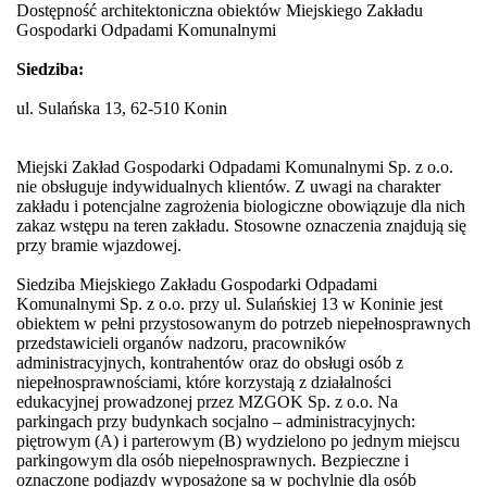
Dostępność architektoniczna obiektów Miejskiego Zakładu
Gospodarki Odpadami Komunalnymi
Siedziba:
ul. Sulańska 13, 62-510 Konin
Miejski Zakład Gospodarki Odpadami Komunalnymi Sp. z o.o.
nie obsługuje indywidualnych klientów. Z uwagi na charakter
zakładu i potencjalne zagrożenia biologiczne obowiązuje dla nich
zakaz wstępu na teren zakładu. Stosowne oznaczenia znajdują się
przy bramie wjazdowej.
Siedziba Miejskiego Zakładu Gospodarki Odpadami
Komunalnymi Sp. z o.o. przy ul. Sulańskiej 13 w Koninie jest
obiektem w pełni przystosowanym do potrzeb niepełnosprawnych
przedstawicieli organów nadzoru, pracowników
administracyjnych, kontrahentów oraz do obsługi osób z
niepełnosprawnościami, które korzystają z działalności
edukacyjnej prowadzonej przez MZGOK Sp. z o.o. Na
parkingach przy budynkach socjalno – administracyjnych:
piętrowym (A) i parterowym (B) wydzielono po jednym miejscu
parkingowym dla osób niepełnosprawnych. Bezpieczne i
oznaczone podjazdy wyposażone są w pochylnie dla osób