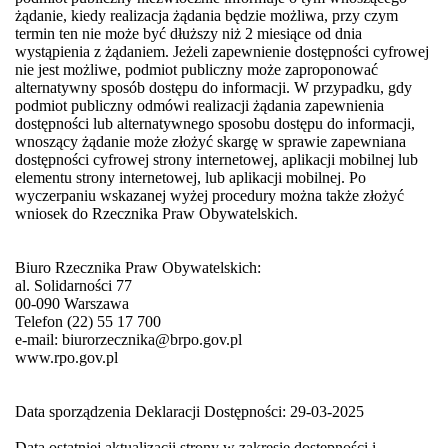
żądanie, kiedy realizacja żądania będzie możliwa, przy czym
termin ten nie może być dłuższy niż 2 miesiące od dnia
wystąpienia z żądaniem. Jeżeli zapewnienie dostępności cyfrowej
nie jest możliwe, podmiot publiczny może zaproponować
alternatywny sposób dostępu do informacji. W przypadku, gdy
podmiot publiczny odmówi realizacji żądania zapewnienia
dostępności lub alternatywnego sposobu dostępu do informacji,
wnoszący żądanie może złożyć skargę w sprawie zapewniana
dostępności cyfrowej strony internetowej, aplikacji mobilnej lub
elementu strony internetowej, lub aplikacji mobilnej. Po
wyczerpaniu wskazanej wyżej procedury można także złożyć
wniosek do Rzecznika Praw Obywatelskich.
Biuro Rzecznika Praw Obywatelskich:
al. Solidarności 77
00-090 Warszawa
Telefon (22) 55 17 700
e-mail: biurorzecznika@brpo.gov.pl
www.rpo.gov.pl
Data sporządzenia Deklaracji Dostępności: 29-03-2025
Data ostatniej aktualizacji strony w zakresie dostępności i