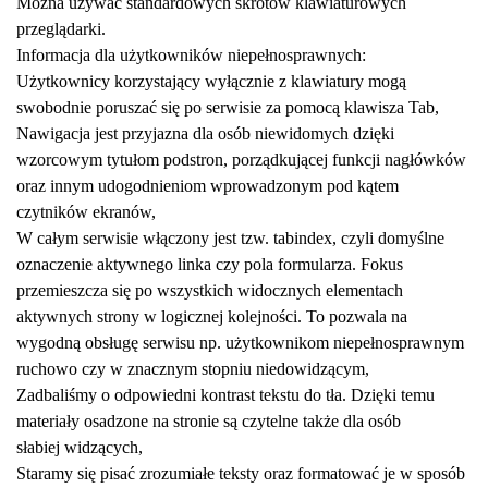
Można używać standardowych skrótów klawiaturowych
przeglądarki.
Informacja dla użytkowników niepełnosprawnych:
Użytkownicy korzystający wyłącznie z klawiatury mogą
swobodnie poruszać się po serwisie za pomocą klawisza Tab,
Nawigacja jest przyjazna dla osób niewidomych dzięki
wzorcowym tytułom podstron, porządkującej funkcji nagłówków
oraz innym udogodnieniom wprowadzonym pod kątem
czytników ekranów,
W całym serwisie włączony jest tzw. tabindex, czyli domyślne
oznaczenie aktywnego linka czy pola formularza. Fokus
przemieszcza się po wszystkich widocznych elementach
aktywnych strony w logicznej kolejności. To pozwala na
wygodną obsługę serwisu np. użytkownikom niepełnosprawnym
ruchowo czy w znacznym stopniu niedowidzącym,
Zadbaliśmy o odpowiedni kontrast tekstu do tła. Dzięki temu
materiały osadzone na stronie są czytelne także dla osób
słabiej widzących,
Staramy się pisać zrozumiałe teksty oraz formatować je w sposób