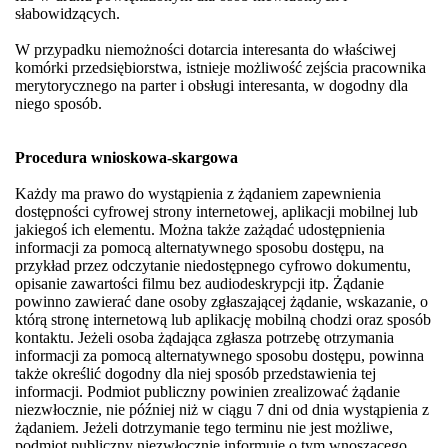
słabowidzących.
W przypadku niemożności dotarcia interesanta do właściwej
komórki przedsiębiorstwa, istnieje możliwość zejścia pracownika
merytorycznego na parter i obsługi interesanta, w dogodny dla
niego sposób.
Procedura wnioskowa-skargowa
Każdy ma prawo do wystąpienia z żądaniem zapewnienia
dostępności cyfrowej strony internetowej, aplikacji mobilnej lub
jakiegoś ich elementu. Można także zażądać udostępnienia
informacji za pomocą alternatywnego sposobu dostępu, na
przykład przez odczytanie niedostępnego cyfrowo dokumentu,
opisanie zawartości filmu bez audiodeskrypcji itp. Żądanie
powinno zawierać dane osoby zgłaszającej żądanie, wskazanie, o
którą stronę internetową lub aplikację mobilną chodzi oraz sposób
kontaktu. Jeżeli osoba żądająca zgłasza potrzebę otrzymania
informacji za pomocą alternatywnego sposobu dostępu, powinna
także określić dogodny dla niej sposób przedstawienia tej
informacji. Podmiot publiczny powinien zrealizować żądanie
niezwłocznie, nie później niż w ciągu 7 dni od dnia wystąpienia z
żądaniem. Jeżeli dotrzymanie tego terminu nie jest możliwe,
podmiot publiczny niezwłocznie informuje o tym wnoszącego