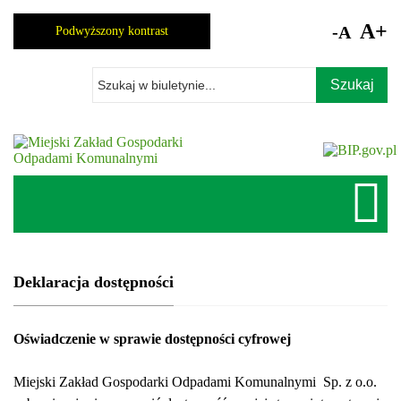
Skocz
do
A+
-A
Podwyższony kontrast
zawartości
Wpisz
szukaną
frazę
Deklaracja dostępności
Oświadczenie w sprawie dostępności cyfrowej
Miejski Zakład Gospodarki Odpadami Komunalnymi Sp. z o.o.