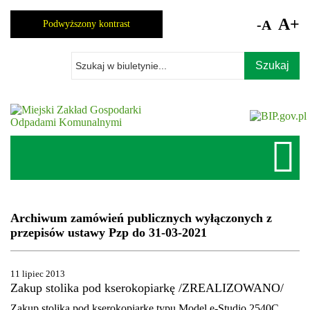
Skocz
do
A+
-A
Podwyższony kontrast
zawartości
Wpisz
szukaną
frazę
Archiwum zamówień publicznych wyłączonych z
przepisów ustawy Pzp do 31-03-2021
11 lipiec 2013
Zakup stolika pod kserokopiarkę /ZREALIZOWANO/
Zakup stolika pod kserokopiarkę typu Model e-Studio 2540C,