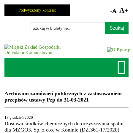
Skocz
do
A+
-A
Podwyższony kontrast
zawartości
Wpisz
szukaną
frazę
Archiwum zamówień publicznych z zastosowaniem
przepisów ustawy Pzp do 31-03-2021
18 grudzień 2020
Dostawa środków chemicznych do oczyszczania spalin
dla MZGOK Sp. z o.o. w Koninie (DZ.361-17/2020)