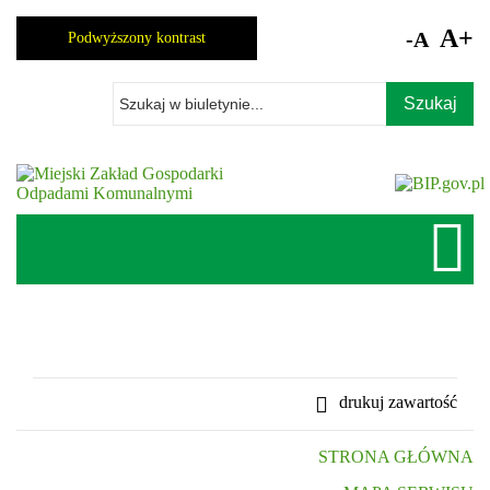
Skocz
do
A+
-A
Podwyższony kontrast
zawartości
Wpisz
szukaną
frazę
drukuj zawartość
STRONA GŁÓWNA